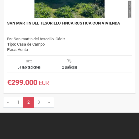
SAN MARTIN DEL TESORILLO FINCA RUSTICA CON VIVIENDA
En:
San martin del tesorillo, Cádiz
Tipo:
Casa de Campo
Para:
Venta
5 Habitaciones
2 Baño(s)
€299.000
EUR
Anterior
Siguiente
«
1
2
3
»