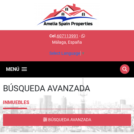
Cel.
607113991
-
Málaga, España
Select Language
▼
MENÚ
BÚSQUEDA AVANZADA
INMUEBLES
BÚSQUEDA AVANZADA