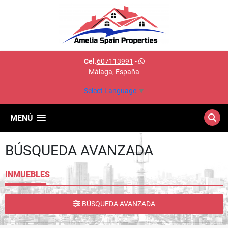
Cel.
607113991
-
Málaga, España
Select Language
▼
MENÚ
BÚSQUEDA AVANZADA
INMUEBLES
BÚSQUEDA AVANZADA