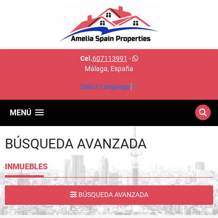
Cel.
607113991
-
Málaga, España
Select Language
▼
MENÚ
BÚSQUEDA AVANZADA
INMUEBLES
BÚSQUEDA AVANZADA