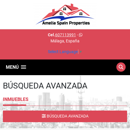
Cel.
607113991
-
Málaga, España
Select Language
▼
MENÚ
BÚSQUEDA AVANZADA
INMUEBLES
BÚSQUEDA AVANZADA