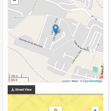
−
100 m
500 ft
Leaflet
| Wasi - ©
OpenStreetMap
Street View