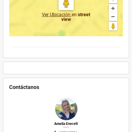
Ver Ubicación
en
street
view
Contáctanos
Amelia Everett