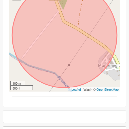
100 m
500 ft
Leaflet
| Wasi - ©
OpenStreetMap