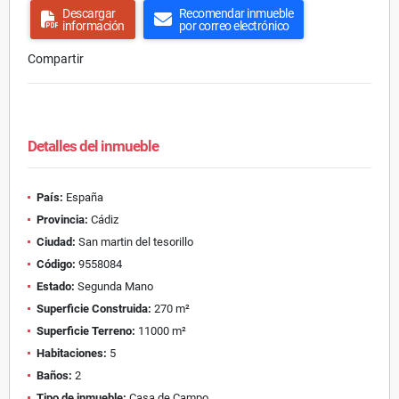
Descargar
Recomendar inmueble
información
por correo electrónico
Compartir
Detalles del inmueble
País:
España
Provincia:
Cádiz
Ciudad:
San martin del tesorillo
Código:
9558084
Estado:
Segunda Mano
Superficie Construida:
270 m²
Superficie Terreno:
11000 m²
Habitaciones:
5
Baños:
2
Tipo de inmueble:
Casa de Campo