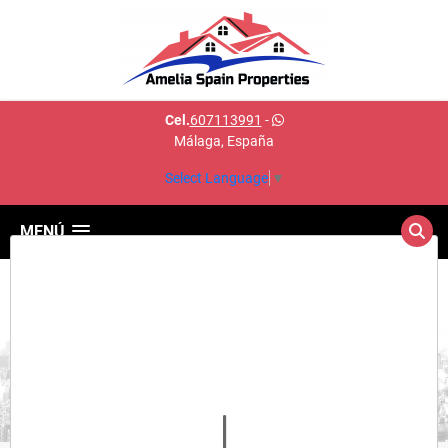
Cel.
607113991
-
Málaga, España
Select Language
▼
MENÚ
Detalles del inmueble