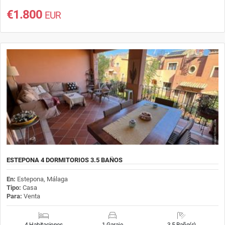
€1.800
EUR
ESTEPONA 4 DORMITORIOS 3.5 BAÑOS
En:
Estepona, Málaga
Tipo:
Casa
Para:
Venta
4 Habitaciones
1 Garaje
3.5 Baño(s)